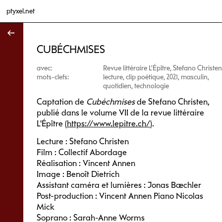
ptyxel.net
↑
CUBÉCHMISES
avec:
Revue littéraire L'Épître, Stefano Christen
mots-clefs:
lecture, clip poétique, 2021, masculin,
quotidien, technologie
Captation de
Cubéchmises
de Stefano Christen,
publié dans le volume VII de la revue littéraire
L'Épître (
https://www.lepitre.ch/
).
Lecture : Stefano Christen
Film : Collectif Abordage
Réalisation : Vincent Annen
Image : Benoît Dietrich
Assistant caméra et lumières : Jonas Baechler
Post-production : Vincent Annen Piano Nicolas
Mick
Soprano : Sarah-Anne Worms