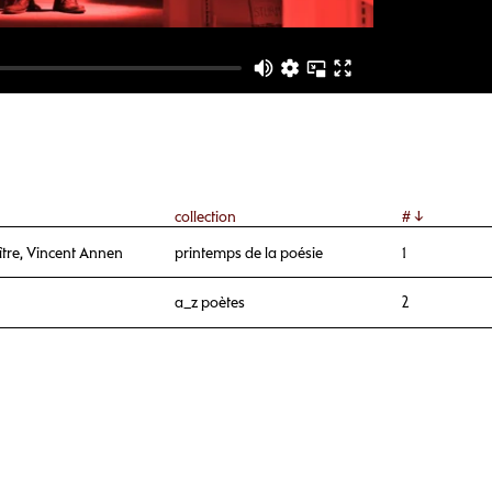
collection
#
pître, Vincent Annen
printemps de la poésie
1
a_z poètes
2